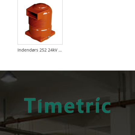
Indendørs 252 24kV kontaktboks