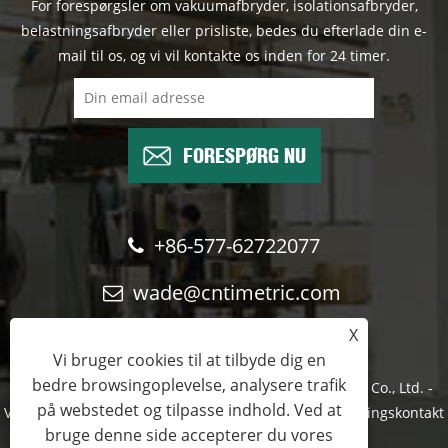
For forespørgsler om vakuumafbryder, isolationsafbryder,
belastningsafbryder eller prisliste, bedes du efterlade din e-
mail til os, og vi vil kontakte os inden for 24 timer.
FORESPØRG NU
+86-577-62722077
wade@cntimetric.com
X
Vi bruger cookies til at tilbyde dig en
bedre browsingoplevelse, analysere trafik
Copyright © 2022 Wenzhou Shuyi Import and Export Co., Ltd. -
på webstedet og tilpasse indhold. Ved at
Vakuumkredsløbsafbryder, isolationsafbryder, belastningskontakt
bruge denne side accepterer du vores
- Alle rettigheder forbeholdes