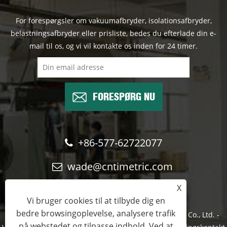
For forespørgsler om vakuumafbryder, isolationsafbryder,
belastningsafbryder eller prisliste, bedes du efterlade din e-
mail til os, og vi vil kontakte os inden for 24 timer.
FORESPØRG NU
+86-577-62722077
wade@cntimetric.com
X
Vi bruger cookies til at tilbyde dig en
bedre browsingoplevelse, analysere trafik
Copyright © 2022 Wenzhou Shuyi Import and Export Co., Ltd. -
på webstedet og tilpasse indhold. Ved at