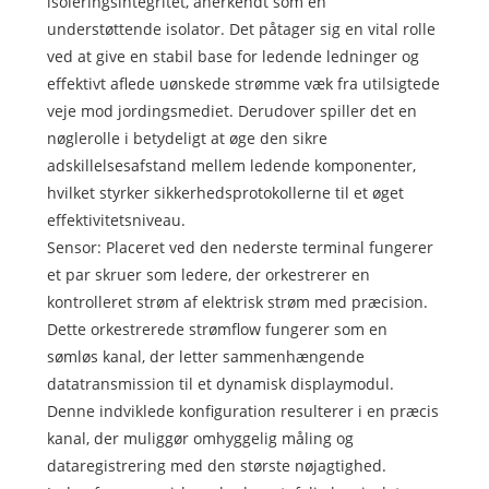
isoleringsintegritet, anerkendt som en
understøttende isolator. Det påtager sig en vital rolle
ved at give en stabil base for ledende ledninger og
effektivt aflede uønskede strømme væk fra utilsigtede
veje mod jordingsmediet. Derudover spiller det en
nøglerolle i betydeligt at øge den sikre
adskillelsesafstand mellem ledende komponenter,
hvilket styrker sikkerhedsprotokollerne til et øget
effektivitetsniveau.
Sensor: Placeret ved den nederste terminal fungerer
et par skruer som ledere, der orkestrerer en
kontrolleret strøm af elektrisk strøm med præcision.
Dette orkestrerede strømflow fungerer som en
sømløs kanal, der letter sammenhængende
datatransmission til et dynamisk displaymodul.
Denne indviklede konfiguration resulterer i en præcis
kanal, der muliggør omhyggelig måling og
dataregistrering med den største nøjagtighed.