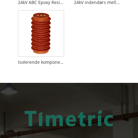
24kV ABC Epoxy Resin Kapacitans Sensor
24kV indendørs mellemspændingskoblingsudstyrsstøtteisolatorer
Isolerende komponenter til indendørs 24kV mellemspændingskoblingsanlæg