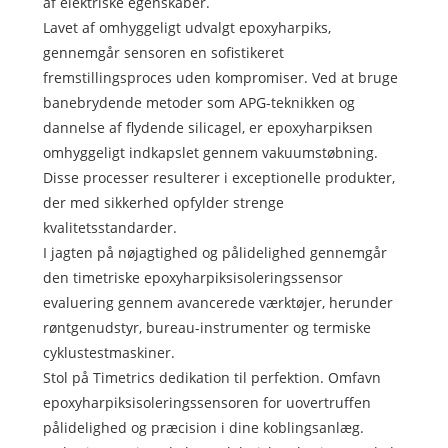
af elektriske egenskaber.
Lavet af omhyggeligt udvalgt epoxyharpiks,
gennemgår sensoren en sofistikeret
fremstillingsproces uden kompromiser. Ved at bruge
banebrydende metoder som APG-teknikken og
dannelse af flydende silicagel, er epoxyharpiksen
omhyggeligt indkapslet gennem vakuumstøbning.
Disse processer resulterer i exceptionelle produkter,
der med sikkerhed opfylder strenge
kvalitetsstandarder.
I jagten på nøjagtighed og pålidelighed gennemgår
den timetriske epoxyharpiksisoleringssensor
evaluering gennem avancerede værktøjer, herunder
røntgenudstyr, bureau-instrumenter og termiske
cyklustestmaskiner.
Stol på Timetrics dedikation til perfektion. Omfavn
epoxyharpiksisoleringssensoren for uovertruffen
pålidelighed og præcision i dine koblingsanlæg.