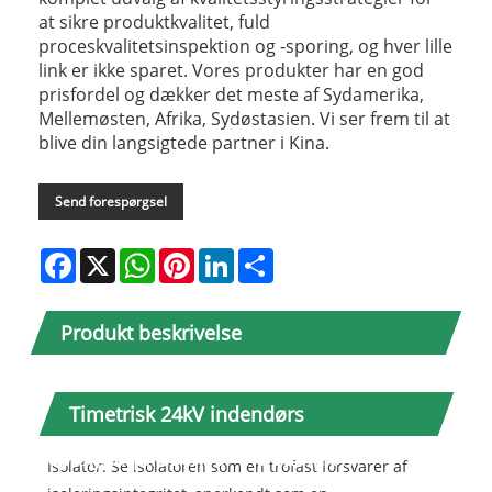
at sikre produktkvalitet, fuld
proceskvalitetsinspektion og -sporing, og hver lille
link er ikke sparet. Vores produkter har en god
prisfordel og dækker det meste af Sydamerika,
Mellemøsten, Afrika, Sydøstasien. Vi ser frem til at
blive din langsigtede partner i Kina.
Send forespørgsel
Facebook
X
WhatsApp
Pinterest
LinkedIn
Share
Produkt beskrivelse
Timetrisk 24kV indendørs
epoxyharpikssensor Introduktion
Isolator: Se isolatoren som en trofast forsvarer af