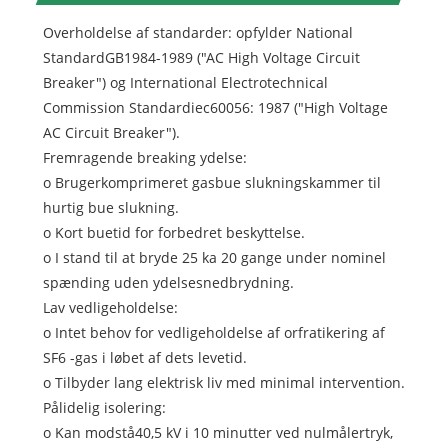
Overholdelse af standarder: opfylder National
StandardGB1984-1989 ("AC High Voltage Circuit
Breaker") og International Electrotechnical
Commission Standardiec60056: 1987 ("High Voltage
AC Circuit Breaker").
Fremragende breaking ydelse:
o Brugerkomprimeret gasbue slukningskammer til
hurtig bue slukning.
o Kort buetid for forbedret beskyttelse.
o I stand til at bryde 25 ka 20 gange under nominel
spænding uden ydelsesnedbrydning.
Lav vedligeholdelse:
o Intet behov for vedligeholdelse af orfratikering af
SF6 -gas i løbet af dets levetid.
o Tilbyder lang elektrisk liv med minimal intervention.
Pålidelig isolering:
o Kan modstå40,5 kV i 10 minutter ved nulmålertryk,