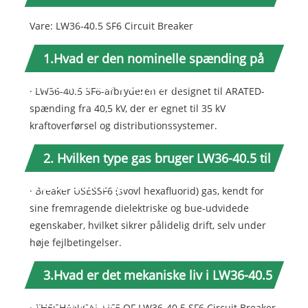
Vare: LW36-40.5 SF6 Circuit Breaker
1.Hvad er den nominelle spænding på
LW36-40.5 SF6-afbryderen?
· LW36-40.5 SF6-afbryderen er designet til ARATED-
spænding fra 40,5 kV, der er egnet til 35 kV
kraftoverførsel og distributionssystemer.
2. Hvilken type gas bruger LW36-40.5 til
lysbue-slukning?
· Breaker USESSF6 (svovl hexafluorid) gas, kendt for
sine fremragende dielektriske og bue-udvidede
egenskaber, hvilket sikrer pålidelig drift, selv under
høje fejlbetingelser.
3.Hvad er det mekaniske liv i LW36-40.5
SF6-afbryderen?
· THECHANICAL LIFE OF LW36-40.5 SF6 Circuit Breaker