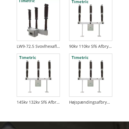
LW9-72.5 Svovlhexafluorid-afbryder
90kv 110kv Sf6 Afbryder
145kv 132kv Sf6 Afbryder
Højspændingsafbryder Sf6