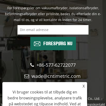
For forespørgsler om vakuumafbryder, isolationsafbryder,
belastningsafbryder eller prisliste, bedes du efterlade din e-
mail til os, og vi vil kontakte os inden for 24 timer.
FORESPØRG NU
+86-577-62722077
wade@cntimetric.com
X
Vi bruger cookies til at tilbyde dig en
bedre browsingoplevelse, analysere trafik
Copyright © 2022 Wenzhou Shuyi Import and Export Co., Ltd. -
på webstedet og tilpasse indhold. Ved at
Vakuumkredsløbsafbryder, isolationsafbryder, belastningskontakt