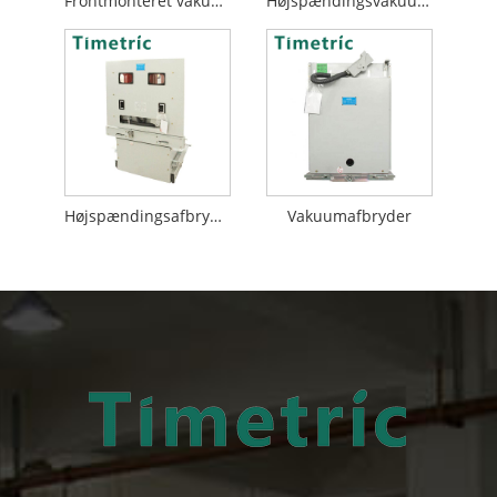
Frontmonteret vakuumafbryder
Højspændingsvakuumafbryder
Højspændingsafbryder
Vakuumafbryder