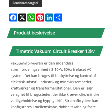
Send forespørgsel
Facebook
X
WhatsApp
Pinterest
LinkedIn
Share
Produkt beskrivelse
Timetric Vakuum Circuit Breaker 12kv
Introduktion
Vakuumafbryderen er den indendørs
strømfordelingsenhed i 3-10kV, 50Hz trefaset AC-
system. Det kan bruges til beskyttelse og kontrol af
elektrisk udstyr i industri- og minevirksomheder,
kraftværker og transformerstationer. Den er især
velegnet til brugssteder, der ikke kræver olie, mindre
vedligeholdelse og hyppig drift. Strømafbrydere kan
konfigureres i mellemskabe, dobbeltskabe og faste