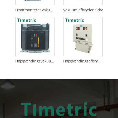
Frontmonteret vakuumafbryder
Vakuum afbryder 12kv
Højspændingsvakuumafbryder
Højspændingsafbryder