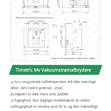
Timetric Mv Vakuumstrømafbrydere
Brug miljø
a) Den omgivende lufttemperatur må ikke overstige
40oC, den nedre grænse; -25oC,
b) Højden er ikke mere end 2000M
c) fugtighed; Den daglige middelværdi af relativ
luftfugtighed er mindre end 95 %, og den månedlige