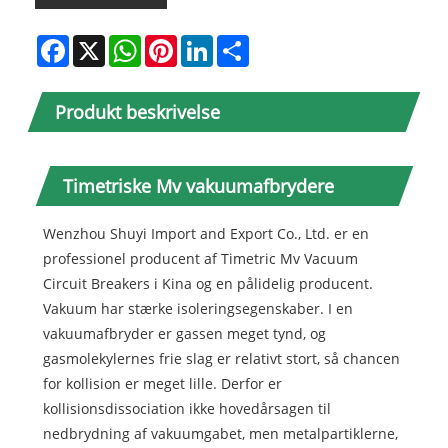
Facebook
X
WhatsApp
Pinterest
LinkedIn
Share
Produkt beskrivelse
Timetriske Mv vakuumafbrydere
Wenzhou Shuyi Import and Export Co., Ltd. er en
professionel producent af Timetric Mv Vacuum
Circuit Breakers i Kina og en pålidelig producent.
Vakuum har stærke isoleringsegenskaber. I en
vakuumafbryder er gassen meget tynd, og
gasmolekylernes frie slag er relativt stort, så chancen
for kollision er meget lille. Derfor er
kollisionsdissociation ikke hovedårsagen til
nedbrydning af vakuumgabet, men metalpartiklerne,